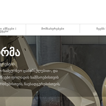
 ᲐᲛᲬᲔᲔᲑᲘ |
ᲛᲝᲛᲡᲐᲮᲣᲠᲔᲑᲔᲑᲘ
ᲩᲕᲔᲜᲡ
ᲥᲢᲔᲑᲘ
ᲝᲠᲛᲐ
 ᲒᲠᲣᲜᲢᲘᲡ
Ო-ᲡᲐᲛᲔᲣᲠᲜᲔᲝ ᲓᲐᲜᲘᲨᲜᲣᲚᲔᲑᲘᲗ-, ᲓᲐ
ᲛᲬᲔᲔᲑᲘ ᲤᲝᲚᲐᲓᲘᲡ ᲡᲐᲛᲨᲐᲝᲔᲑᲘᲡᲗᲕᲘᲡ
ᲠᲮᲜᲔᲑᲘᲡᲗᲕᲘᲡ, ᲜᲐᲕᲡᲐᲓᲒᲣᲠᲔᲑᲘᲡᲗᲕᲘᲡ,