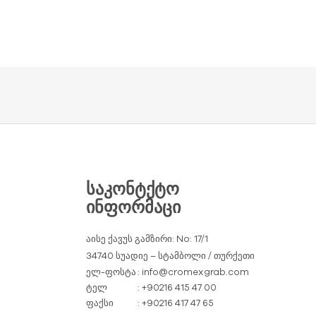
ᲡᲐᲙᲝᲜᲢᲥᲢᲝ
ᲘᲜᲤᲝᲠᲛᲐᲪᲘ
აისე ქავუს გამზირი: No: 17/1
34740 სუადიე – სტამბოლი / თურქეთი
ელ-ფოსტა
: info@cromexgrab.com
ტელ
: +90216 415 47 00
ფაქსი
: +90216 417 47 65