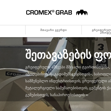
ᲛᲗᲐᲕᲐᲠᲘ ᲒᲕᲔᲠᲓᲘ
ᲒᲠᲔᲘᲤᲔᲠᲣᲚᲘ
ᲞᲠᲝᲓᲣ
ᲨᲔᲗᲐᲕᲐᲖᲔᲑᲘᲡ Ფ
ᲒᲠᲔᲘᲤᲔᲠᲣᲚᲘ ᲐᲛᲬᲔᲔᲑᲘ ᲛᲨᲠᲐᲚᲘ ᲢᲕᲘᲠᲗᲘᲡᲗᲕᲘᲡ-,
ᲐᲛᲝᲦᲔᲑᲘᲡᲗᲕᲘᲡ-,ᲒᲐᲓᲐᲛᲣᲨᲐᲕᲔᲑᲘᲡᲗᲕᲘᲡ-, ᲡᲐᲡᲝᲤᲚ
ᲡᲐᲛᲨᲔᲜᲔᲑᲚᲝ ᲘᲜᲓᲣᲡᲢᲠᲘᲘᲡᲗᲕᲘᲡ, ᲒᲠᲔᲘᲤᲔᲠᲣᲚᲘ Ა
ᲛᲔᲢᲐᲚᲣᲠᲒᲘᲣᲚᲘ ᲡᲐᲛᲣᲨᲐᲝᲔᲑᲘᲡᲗᲕᲘᲡ, ᲪᲔᲛᲔᲜᲢᲘᲡ ᲥᲐ
ᲒᲔᲛᲔᲑᲘᲡᲗᲕᲘᲡ, ᲡᲐᲜᲐᲞᲘᲠᲝᲔᲑᲘᲡᲗᲕᲘᲡ ∞