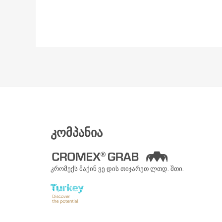
ᲙᲝᲛᲞᲐᲜᲘᲐ
კრომექს მაქინ ვე დის თიჯარეთ ლთდ. შთი.