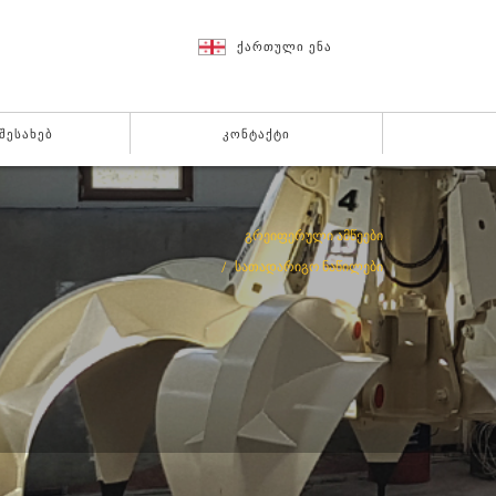
ᲥᲐᲠᲗᲣᲚᲘ ᲔᲜᲐ
 ᲨᲔᲡᲐᲮᲔᲑ
ᲙᲝᲜᲢᲐᲥᲢᲘ
ᲒᲠᲔᲘᲤᲔᲠᲣᲚᲘ ᲐᲛᲬᲔᲔᲑᲘ
ᲡᲐᲗᲐᲓᲐᲠᲘᲒᲝ ᲜᲐᲬᲘᲚᲔᲑᲘ