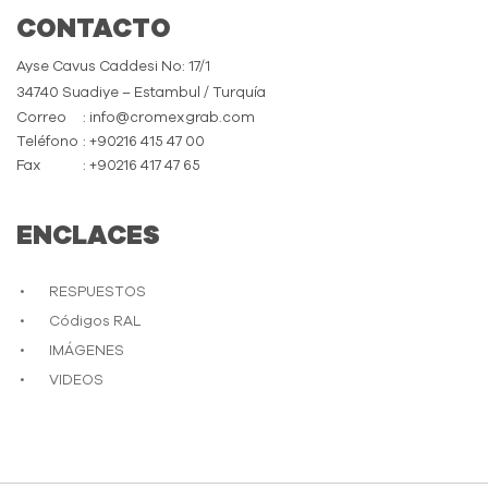
CONTACTO
Ayse Cavus Caddesi No: 17/1
34740 Suadiye – Estambul / Turquía
Correo
: info@cromexgrab.com
Teléfono
: +90216 415 47 00
Fax
: +90216 417 47 65
ENCLACES
RESPUESTOS
Códigos RAL
IMÁGENES
VIDEOS