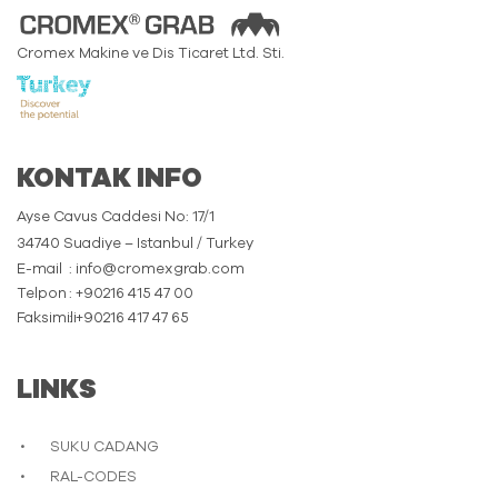
Cromex Makine ve Dis Ticaret Ltd. Sti.
KONTAK INFO
Ayse Cavus Caddesi No: 17/1
34740 Suadiye – Istanbul / Turkey
E-mail
: info@cromexgrab.com
Telpon
: +90216 415 47 00
Faksimili
: +90216 417 47 65
LINKS
SUKU CADANG
RAL-CODES