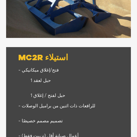
MC2R استيلاء
- فتح/إغلاق ميكانيكي
1 حبل لعقد
1 حبل لفتح / إغلاق
- للرافعات ذات اثنين من براميل الوصلات
- تصميم مصمم خصيصًا
- أعمال صيانة أقل (تزييت فقط)