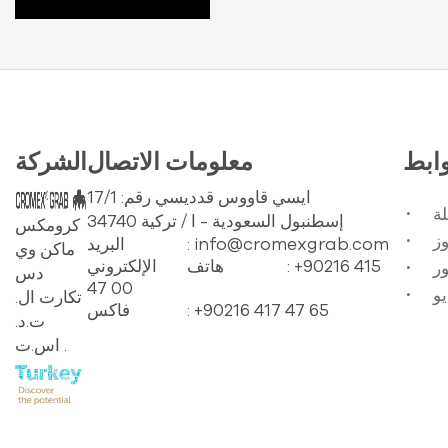
وابط
معلومات الاتصال
الشركة
ايسي قاووس قدديسي رقم: 17/1
ة
34740 إسطنبول السعودية - ا / تركية
كرومكس
: info@cromexgrab.com
البريد
ماكن وي
: +90216 415
هاتف
الإلكتروني
ر
دس
47 00
يو
تكارت ال.
: +90216 417 47 65
فاكس
ت.د.
اس.ت .